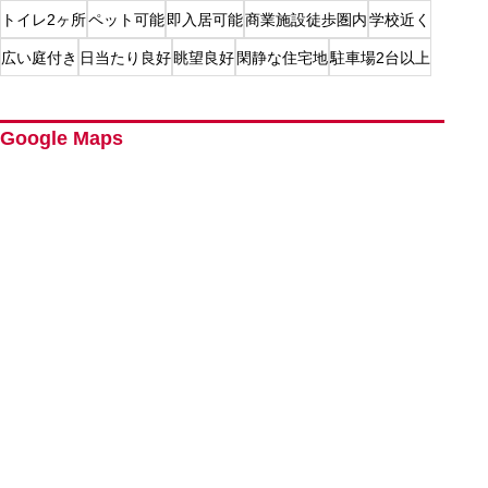
トイレ2ヶ所
ペット可能
即入居可能
商業施設徒歩圏内
学校近く
広い庭付き
日当たり良好
眺望良好
閑静な住宅地
駐車場2台以上
Google Maps