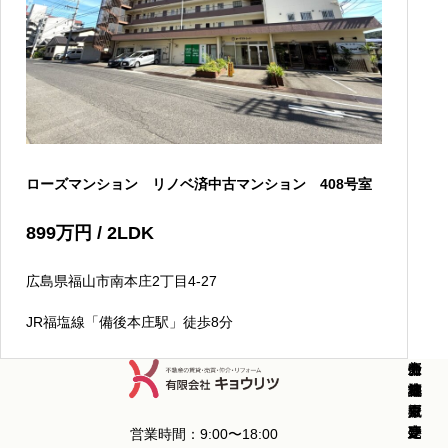
ローズマンション リノベ済中古マンション 408号室
899
万円
/ 2LDK
広島県福山市南本庄2丁目4-27
JR福塩線「備後本庄駅」徒歩8分
新
中
新
中
分
土
売
コ
お
会
築
古
築
古
譲
地
却
ラ
知
社
戸
戸
マ
マ
マ
販
査
ム
ら
概
建
建
ン
ン
ン
売
定
せ
要
営業時間：9:00〜18:00