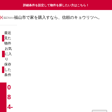
詳細条件を設定して物件を探したい方はこちら！
福山市で家を購入すなら、信頼のキョウリツへ。
最近見た物件
お気に入り
最近
保存した条件
見た
物件
物件を探す
お気
に入
り
新築戸建て
売却査定について
保存
した
中古戸建て
コラム
条件
新築マンション
お知らせ
0
8
中古マンション
会社概要
4-
分譲マンション
お問い合わせ