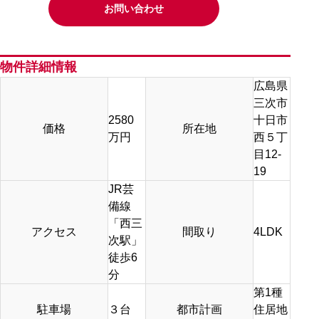
お問い合わせ
物件詳細情報
広島県
三次市
2580
十日市
価格
所在地
万円
西５丁
目12-
19
JR芸
備線
「西三
アクセス
間取り
4LDK
次駅」
徒歩6
分
第1種
駐車場
３台
都市計画
住居地