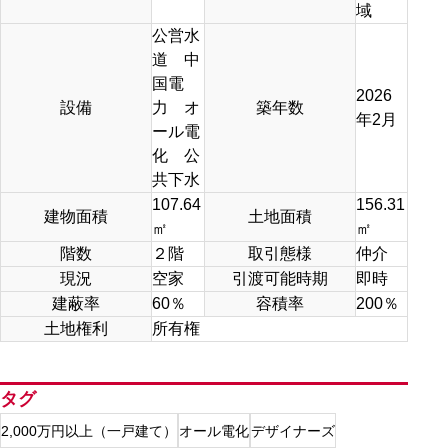
域
公営水
道 中
国電
2026
設備
力 オ
築年数
年2月
ール電
化 公
共下水
107.64
156.31
建物面積
土地面積
㎡
㎡
階数
２階
取引態様
仲介
現況
空家
引渡可能時期
即時
建蔽率
60％
容積率
200％
土地権利
所有権
タグ
2,000万円以上（一戸建て）
オール電化
デザイナーズ