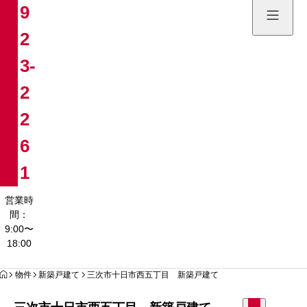
9
土地販売
2
084-923
3-
営業時間：9:00〜
2
2
6
1
営業時
間：
9:00〜
18:00
HOME
物件
新築戸建て
三次市十日市西五丁目 新築戸建て