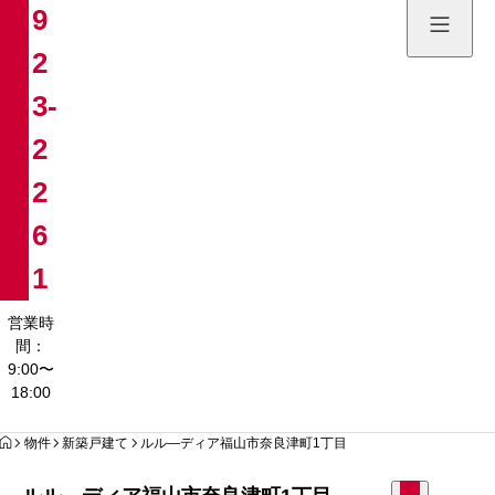
9
土地販売
2
084-923
3-
営業時間：9:00〜
2
2
6
1
営業時
間：
9:00〜
18:00
HOME
物件
新築戸建て
ルル―ディア福山市奈良津町1丁目