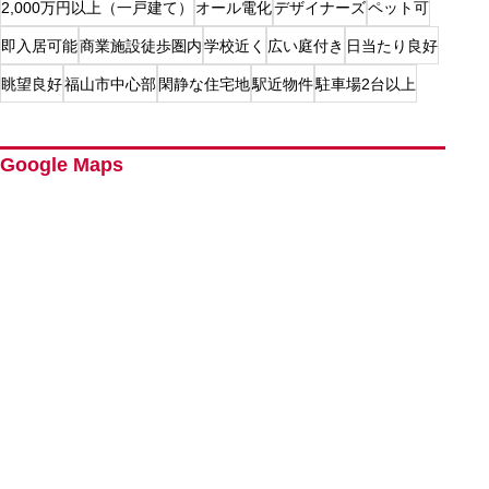
2,000万円以上（一戸建て）
オール電化
デザイナーズ
ペット可
即入居可能
商業施設徒歩圏内
学校近く
広い庭付き
日当たり良好
眺望良好
福山市中心部
閑静な住宅地
駅近物件
駐車場2台以上
Google Maps