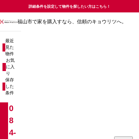
詳細条件を設定して物件を探したい方はこちら！
福山市で家を購入すなら、信頼のキョウリツへ。
最近見た物件
お気に入り
最近
保存した条件
見た
物件
物件を探す
お気
に入
り
新築戸建て
売却査定について
保存
した
中古戸建て
コラム
条件
新築マンション
お知らせ
0
8
中古マンション
会社概要
4-
分譲マンション
お問い合わせ