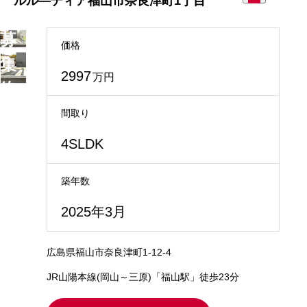
ルル―ディア福山市奈良津町1丁目
募
価格
集
2997
万円
終
了
間取り
4SLDK
築年数
2025年3月
広島県福山市奈良津町1-12-4
JR山陽本線(岡山～三原)「福山駅」徒歩23分