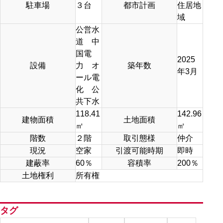
駐車場
３台
都市計画
住居地
域
公営水
道 中
国電
2025
設備
力 オ
築年数
年3月
ール電
化 公
共下水
118.41
142.96
建物面積
土地面積
㎡
㎡
階数
２階
取引態様
仲介
現況
空家
引渡可能時期
即時
建蔽率
60％
容積率
200％
土地権利
所有権
タグ