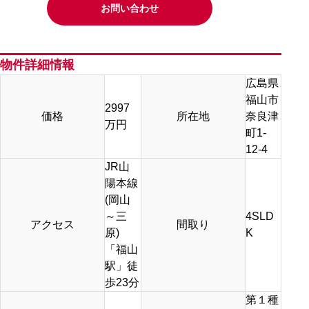
お問い合わせ
物件詳細情報
広島県
福山市
2997
価格
所在地
奈良津
万円
町1-
12-4
JR山
陽本線
(岡山
～三
4SLD
アクセス
間取り
原)
K
「福山
駅」徒
歩23分
第１種