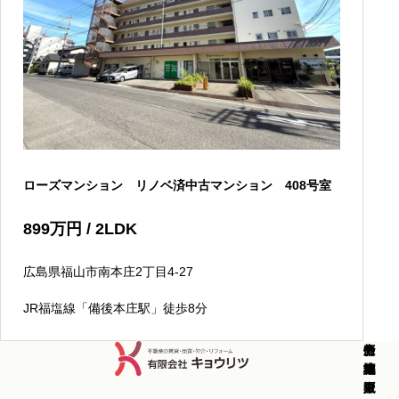
ローズマンション リノベ済中古マンション 408号室
899
万円
/ 2LDK
広島県福山市南本庄2丁目4-27
JR福塩線「備後本庄駅」徒歩8分
新
中
新
中
分
土
売
コ
お
会
築
古
築
古
譲
地
却
ラ
知
社
戸
戸
マ
マ
マ
販
査
ム
ら
概