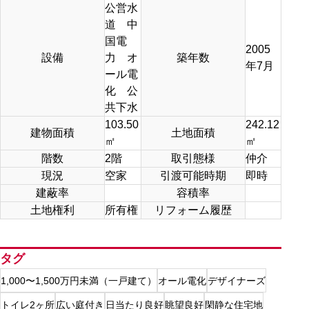
公営水
道 中
国電
2005
設備
力 オ
築年数
年7月
ール電
化 公
共下水
103.50
242.12
建物面積
土地面積
㎡
㎡
階数
2階
取引態様
仲介
現況
空家
引渡可能時期
即時
建蔽率
容積率
土地権利
所有権
リフォーム履歴
タグ
1,000〜1,500万円未満（一戸建て）
オール電化
デザイナーズ
トイレ2ヶ所
広い庭付き
日当たり良好
眺望良好
閑静な住宅地