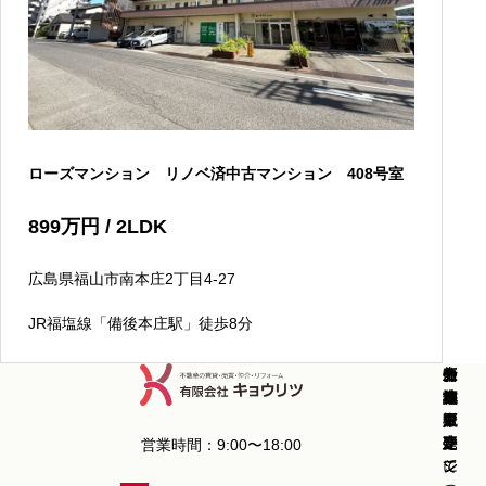
ローズマンション リノベ済中古マンション 408号室
899
万円
/ 2LDK
広島県福山市南本庄2丁目4-27
JR福塩線「備後本庄駅」徒歩8分
新
中
新
中
分
土
売
コ
お
会
築
古
築
古
譲
地
却
ラ
知
社
戸
戸
マ
マ
マ
販
査
ム
ら
概
建
建
ン
ン
ン
売
定
せ
要
営業時間：9:00〜18:00
て
て
シ
シ
シ
に