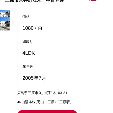
三原市久井町江木 中古戸建
募
価格
集
1080
万円
終
了
間取り
4LDK
築年数
2005年7月
広島県三原市久井町江木103-31
JR山陽本線(岡山～三原)「三原駅」