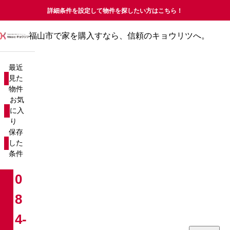
詳細条件を設定して物件を探したい方はこちら！
福山市で家を購入すなら、信頼のキョウリツへ。
最近見た物件
お気に入り
最近
保存した条件
見た
物件
物件を探す
お気
に入
り
新築戸建て
売却査定について
保存
した
中古戸建て
コラム
条件
新築マンション
お知らせ
0
8
中古マンション
会社概要
4-
分譲マンション
お問い合わせ