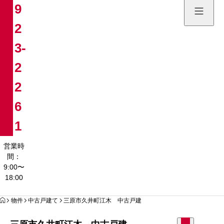
9
土地販売
2
084-923
3-
営業時間：9:00〜
2
2
6
1
営業時
間：
9:00〜
18:00
HOME
物件
中古戸建て
三原市久井町江木 中古戸建