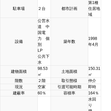
第1種
駐車場
２台
都市計画
住居地
域
公営水
道 中
国電
力 個
1998
設備
築年数
別
年4月
LP
公共下
水
98.53
150.31
建物面積
土地面積
㎡
㎡
階数
２階
取引態様
仲介
現況
空家
引渡可能時期
即時
建蔽率
60％
容積率
164％
水回
り