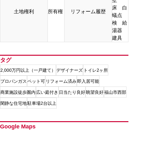
壁
床 白
土地権利
所有権
リフォーム履歴
蟻点
検 給
湯器
建具
タグ
2,000万円以上（一戸建て）
デザイナーズ
トイレ2ヶ所
プロパンガス
ペット可
リフォーム済み
即入居可能
商業施設徒歩圏内
広い庭付き
日当たり良好
眺望良好
福山市西部
閑静な住宅地
駐車場2台以上
Google Maps