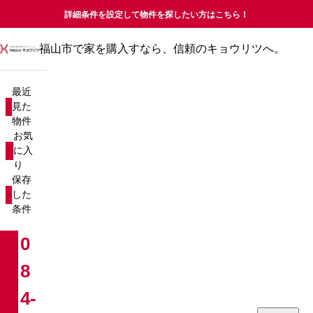
詳細条件を設定して物件を探したい方はこちら！
福山市で家を購入すなら、信頼のキョウリツへ。
最近見た物件
お気に入り
最近
保存した条件
見た
物件
物件を探す
お気
に入
り
新築戸建て
売却査定について
保存
した
中古戸建て
コラム
条件
新築マンション
お知らせ
0
8
中古マンション
会社概要
4-
分譲マンション
お問い合わせ