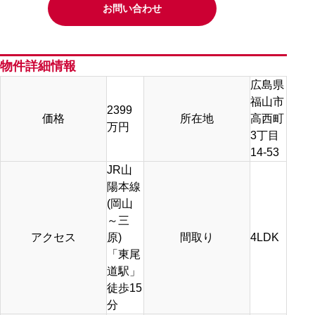
お問い合わせ
物件詳細情報
広島県
福山市
2399
価格
所在地
高西町
万円
3丁目
14-53
JR山
陽本線
(岡山
～三
アクセス
原)
間取り
4LDK
「東尾
道駅」
徒歩15
分