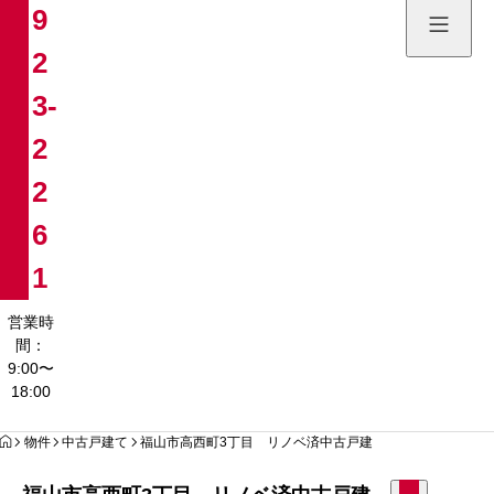
9
土地販売
2
084-923
3-
営業時間：9:00〜
2
2
6
1
営業時
間：
9:00〜
18:00
HOME
物件
中古戸建て
福山市高西町3丁目 リノベ済中古戸建