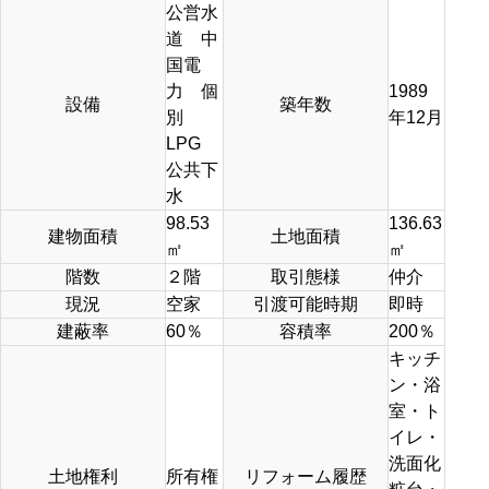
公営水
道 中
国電
力 個
1989
設備
築年数
別
年12月
LPG
公共下
水
98.53
136.63
建物面積
土地面積
㎡
㎡
階数
２階
取引態様
仲介
現況
空家
引渡可能時期
即時
建蔽率
60％
容積率
200％
キッチ
ン・浴
室・ト
イレ・
洗面化
土地権利
所有権
リフォーム履歴