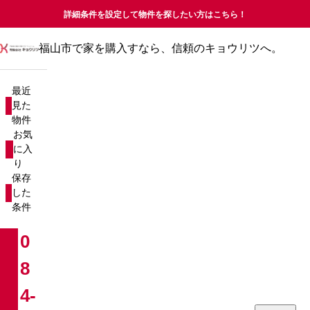
詳細条件を設定して物件を探したい方はこちら！
福山市で家を購入すなら、信頼のキョウリツへ。
最近見た物件
お気に入り
最近
保存した条件
見た
物件
物件を探す
お気
に入
り
新築戸建て
売却査定について
保存
した
中古戸建て
コラム
条件
新築マンション
お知らせ
0
8
中古マンション
会社概要
4-
分譲マンション
お問い合わせ