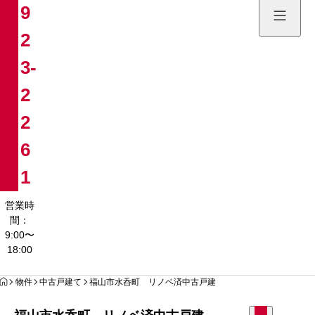
9
土地販売
2
084-923
3-
営業時間：9:00〜
2
2
6
1
営業時
間：
9:00〜
18:00
HOME
物件
中古戸建て
福山市水呑町 リノベ済中古戸建