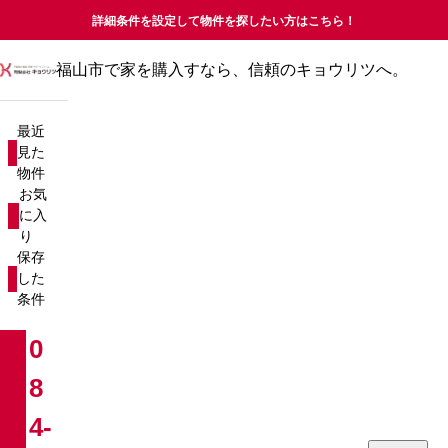
詳細条件を設定して物件を探したい方はこちら！
福山市で家を購入すなら、信頼のキョウリツへ。
最近見た物件
お気に入り
最近
保存した条件
見た
物件
物件を探す
お気
に入
り
新築戸建て
売却査定について
保存
した
中古戸建て
コラム
条件
新築マンション
お知らせ
0
8
中古マンション
会社概要
4-
分譲マンション
お問い合わせ