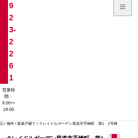
9
土地販売
2
084-923
3-
営業時間：9:00〜
2
2
6
1
営業時
間：
9:00〜
18:00
HOME
物件
新築戸建て
クレイドルガーデン尾道市手崎町 第1 1号棟