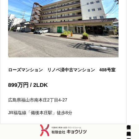
ローズマンション リノベ済中古マンション 408号室
899
万円
/ 2LDK
広島県福山市南本庄2丁目4-27
JR福塩線「備後本庄駅」徒歩8分
新
中
新
中
分
土
売
コ
お
会
築
古
築
古
譲
地
却
ラ
知
社