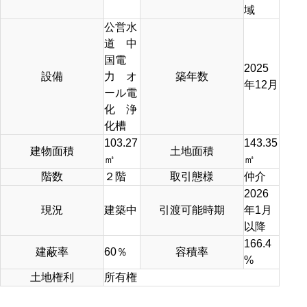
域
公営水
道 中
国電
2025
設備
力 オ
築年数
年12月
ール電
化 浄
化槽
103.27
143.35
建物面積
土地面積
㎡
㎡
階数
２階
取引態様
仲介
2026
現況
建築中
引渡可能時期
年1月
以降
166.4
建蔽率
60％
容積率
%
土地権利
所有権