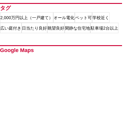
タグ
2,000万円以上（一戸建て）
オール電化
ペット可
学校近く
広い庭付き
日当たり良好
眺望良好
閑静な住宅地
駐車場2台以上
Google Maps