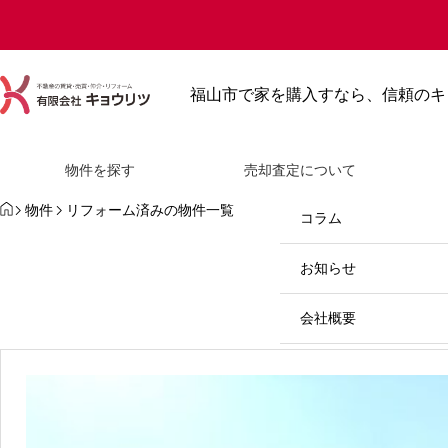
最近見た物件
お気に入り
保存し
福山市で家を購入すなら、信頼のキ
物件を探す
新築戸建て
売却査定について
物件を探す
売却査定について
HOME
物件
リフォーム済みの物件一覧
新築と中古住宅はどっちがおすす
中古戸建て
コラム
リ
め？メリット・デメリットや選び
方を徹底比較
新築マンション
お知らせ
中古マンション
会社概要
2026.07.23
分譲マンション
お問い合わせ
土地販売
084-923-2