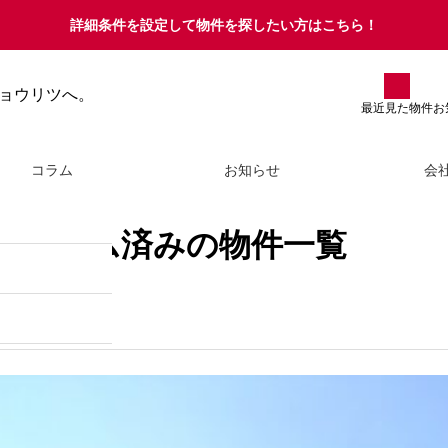
詳細条件を設定して物件を探したい方はこちら！
た条件
ョウリツへ。
最近見た物件
お
コラム
お知らせ
会
自宅に住みながら家を売るコツと
フォーム済みの物件一覧
は？成功させるポイントやメリッ
ト・デメリットを徹底解説
2026.07.23
261