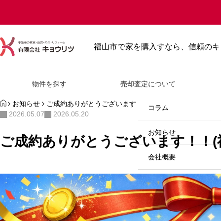
最近見た物件
お気に入り
保存し
福山市で家を購入すなら、信頼のキ
物件を探す
新築戸建て
売却査定について
物件を探す
売却査定について
HOME
お知らせ
ご成約ありがとうございます！！(福山市沖野上町)
新築と中古住宅はどっちがおすす
中古戸建て
コラム
2026.05.07
2026.05.20
め？メリット・デメリットや選び
方を徹底比較
新築マンション
お知らせ
ご成約ありがとうございます！！(
中古マンション
会社概要
2026.07.23
分譲マンション
お問い合わせ
土地販売
084-923-2