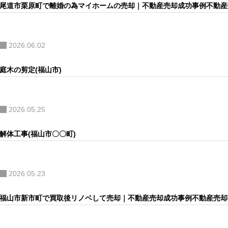
尾道市栗原町で離婚の為マイホームの売却｜不動産売却成功事例不動産
2026.06.02
庭木の剪定(福山市)
2026.05.25
解体工事(福山市〇〇町)
2026.05.23
福山市新市町で買取後リノベして売却｜不動産売却成功事例不動産売却