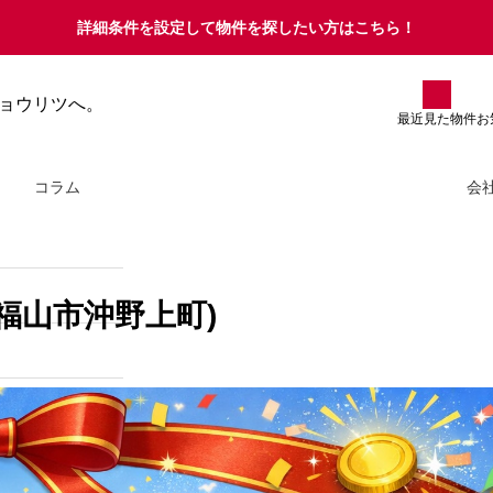
詳細条件を設定して物件を探したい方はこちら！
た条件
ョウリツへ。
最近見た物件
お
コラム
お知らせ
会
自宅に住みながら家を売るコツと
は？成功させるポイントやメリッ
ト・デメリットを徹底解説
福山市沖野上町)
2026.07.23
261