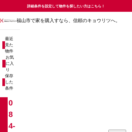
詳細条件を設定して物件を探したい方はこちら！
福山市で家を購入すなら、信頼のキョウリツへ。
最近見た物件
お気に入り
最近
保存した条件
見た
物件
物件を探す
お気
に入
り
新築戸建て
売却査定について
保存
した
中古戸建て
コラム
条件
新築マンション
お知らせ
0
8
中古マンション
会社概要
4-
分譲マンション
お問い合わせ