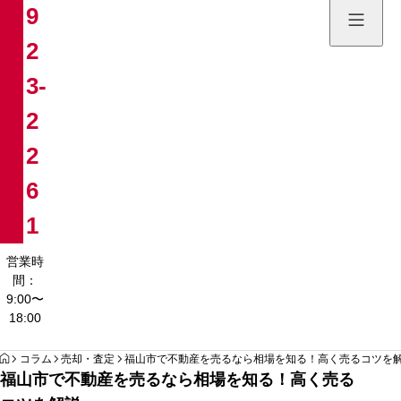
9
土地販売
2
084-923
3-
営業時間：9:00〜
2
2
6
1
営業時
間：
9:00〜
18:00
HOME
コラム
売却・査定
福山市で不動産を売るなら相場を知る！高く売るコツを
福山市で不動産を売るなら相場を知る！高く売る