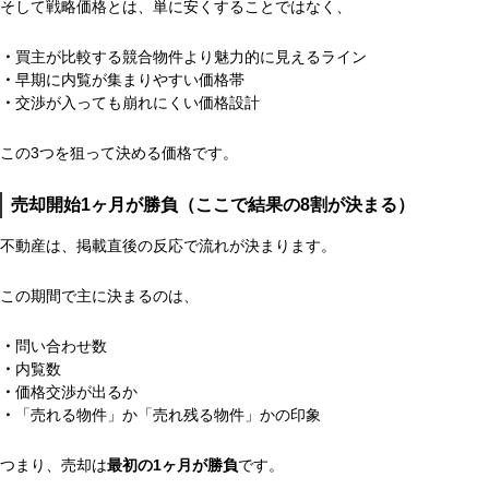
そして戦略価格とは、単に安くすることではなく、
・
買主が比較する競合物件より魅力的に見えるライン
・
早期に内覧が集まりやすい価格帯
・
交渉が入っても崩れにくい価格設計
この3つを狙って決める価格です。
売却開始1ヶ月が勝負（ここで結果の8割が決まる）
不動産は、掲載直後の反応で流れが決まります。
この期間で主に決まるのは、
・
問い合わせ数
・
内覧数
・
価格交渉が出るか
・
「売れる物件」か「売れ残る物件」かの印象
つまり、売却は
最初の1ヶ月が勝負
です。