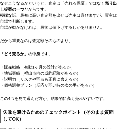
なぜこうなるかというと、査定は「売れる保証」ではなく
売り出
し提案の一つ
だからです。
極端な話、最初に高い査定額を出せば売主は喜びますが、買主は
市場で判断します。
市場が動かなければ、最後は値下げするしかありません。
だから重要なのは査定額そのものより、
「どう売るか」の中身
です。
・
販売戦略（初動1ヶ月の設計があるか）
・
地域実績（福山市内の成約経験があるか）
・
説明力（リスクや弱点も正直に言えるか）
・
価格調整プラン（反応が弱い時の次の手があるか）
この4つを見て選んだ方が、結果的に高く売れやすいです。
失敗を避けるためのチェックポイント（そのまま質問
してOK）