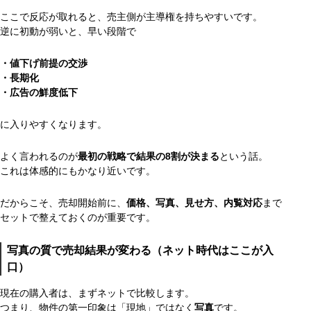
ここで反応が取れると、売主側が主導権を持ちやすいです。
逆に初動が弱いと、早い段階で
・値下げ前提の交渉
・
長期化
・
広告の鮮度低下
に入りやすくなります。
よく言われるのが
最初の戦略で結果の8割が決まる
という話。
これは体感的にもかなり近いです。
だからこそ、売却開始前に、
価格、写真、見せ方、内覧対応
まで
セットで整えておくのが重要です。
写真の質で売却結果が変わる（ネット時代はここが入
口）
現在の購入者は、まずネットで比較します。
つまり、物件の第一印象は「現地」ではなく
写真
です。