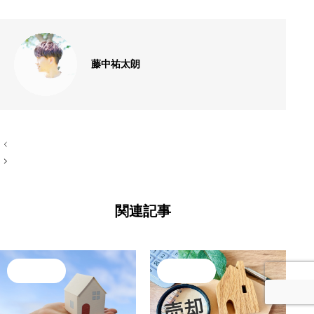
藤中祐太朗
投
稿
ナ
ビ
関連記事
ゲ
ー
シ
ョ
売却・査定
売却・査定
ン