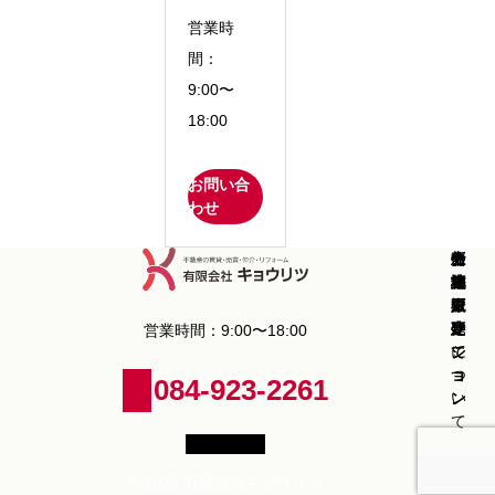
営業時
間：
9:00〜
18:00
お問い合
わせ
新
中
新
中
分
土
売
コ
お
会
築
古
築
古
譲
地
却
ラ
知
社
戸
戸
マ
マ
マ
販
査
ム
ら
概
建
建
ン
ン
ン
売
定
せ
要
営業時間：9:00〜18:00
て
て
シ
シ
シ
に
ョ
ョ
ョ
つ
084-923-2261
ン
ン
ン
い
て
© 2025 有限会社キョウリツ