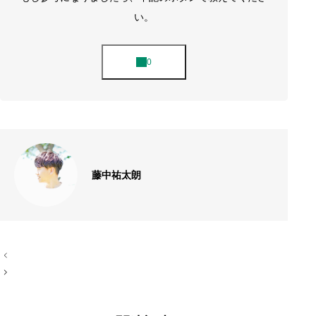
い。
藤中祐太朗
投
稿
ナ
ビ