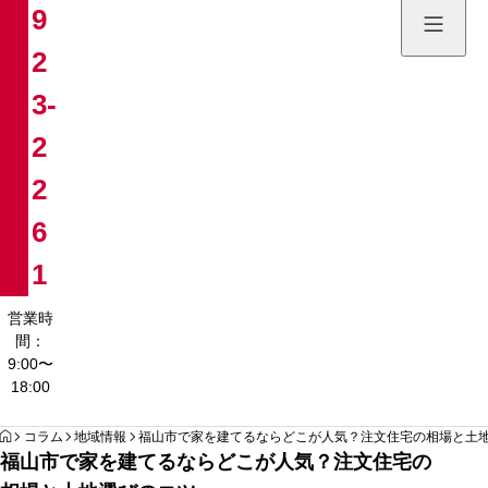
9
土地販売
2
084-923
3-
営業時間：9:00〜
2
2
6
1
営業時
間：
9:00〜
18:00
HOME
コラム
地域情報
福山市で家を建てるならどこが人気？注文住宅の相場と土
福山市で家を建てるならどこが人気？注文住宅の