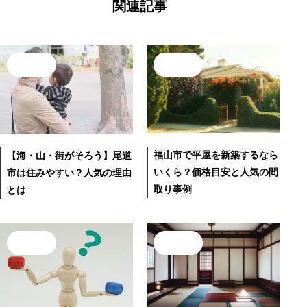
関連記事
ゲ
ー
シ
ョ
地域情報
地域情報
ン
福山市で平屋を新築するなら
【海・山・街がそろう】尾道
いくら？価格目安と人気の間
市は住みやすい？人気の理由
取り事例
とは
地域情報
地域情報