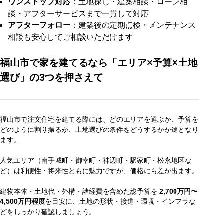
ワンストップ対応
：土地探し・建築相談・ローン相
談・アフターサービスまで一貫して対応
アフターフォロー
：建築後の定期点検・メンテナンス
相談も安心してご相談いただけます
福山市で家を建てるなら「エリア×予算×土地
選び」の3つを押さえて
福山市で注文住宅を建てる際には、どのエリアを選ぶか、予算を
どのように割り振るか、土地選びの条件をどうするかが鍵となり
ます。
人気エリア（南手城町・御幸町・神辺町・駅家町・松永地区な
ど）は利便性・将来性ともに魅力ですが、価格にも差が出ます。
建物本体・土地代・外構・諸経費を含めた総予算を
2,700万円〜
4,500万円程度
を目安に、土地の形状・接道・環境・インフラな
どをしっかり確認しましょう。