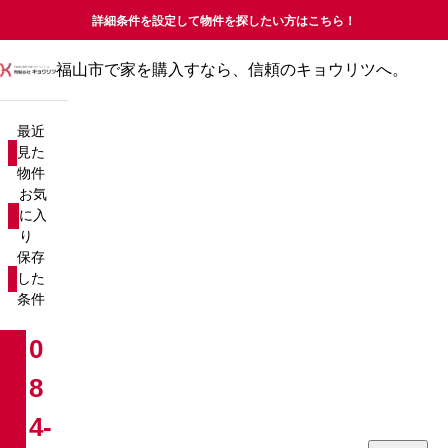
詳細条件を設定して物件を探したい方はこちら！
福山市で家を購入すなら、信頼のキョウリツへ。
最近見た物件
お気に入り
最近
保存した条件
見た
物件
物件を探す
お気
に入
り
新築戸建て
売却査定について
保存
した
中古戸建て
コラム
条件
新築マンション
お知らせ
0
8
中古マンション
会社概要
4-
分譲マンション
お問い合わせ