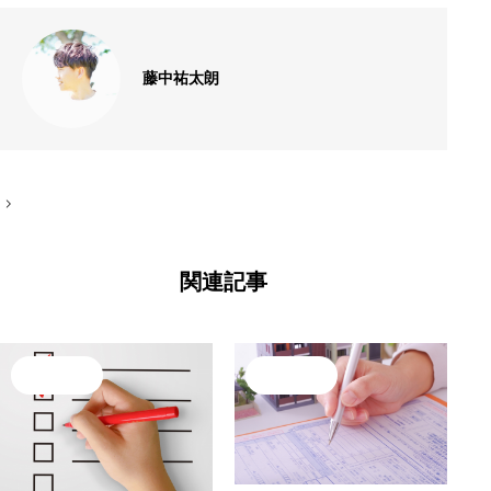
藤中祐太朗
投
稿
ナ
関連記事
ビ
ゲ
ー
シ
売却・査定
売却・査定
ョ
ン