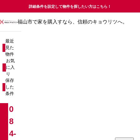
詳細条件を設定して物件を探したい方はこちら！
福山市で家を購入すなら、信頼のキョウリツへ。
最近見た物件
お気に入り
最近
保存した条件
見た
物件
物件を探す
お気
に入
り
新築戸建て
売却査定について
保存
した
中古戸建て
コラム
条件
新築マンション
お知らせ
0
8
中古マンション
会社概要
4-
分譲マンション
お問い合わせ