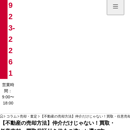
9
土地販売
2
084-923
3-
営業時間：9:00〜
2
2
6
1
営業時
間：
9:00〜
18:00
HOME
コラム
売却・査定
【不動産の売却方法】仲介だけじゃない！買取・任意売
【不動産の売却方法】仲介だけじゃない！買取・