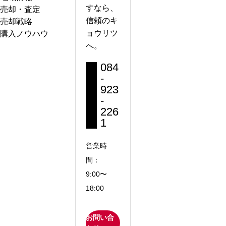
すなら、
売却・査定
信頼のキ
売却戦略
ョウリツ
購入ノウハウ
へ。
084
-
923
-
226
1
営業時
間：
9:00〜
18:00
お問い合