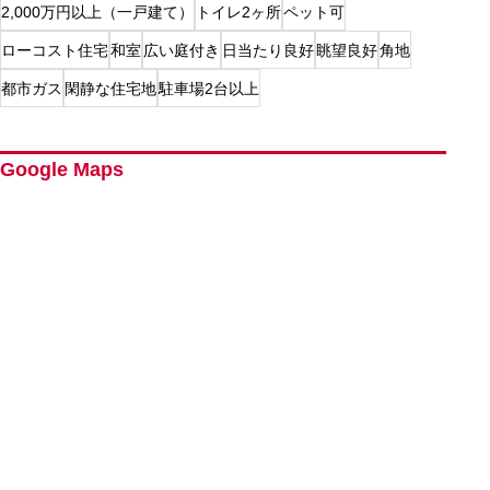
2,000万円以上（一戸建て）
トイレ2ヶ所
ペット可
ローコスト住宅
和室
広い庭付き
日当たり良好
眺望良好
角地
都市ガス
閑静な住宅地
駐車場2台以上
Google Maps