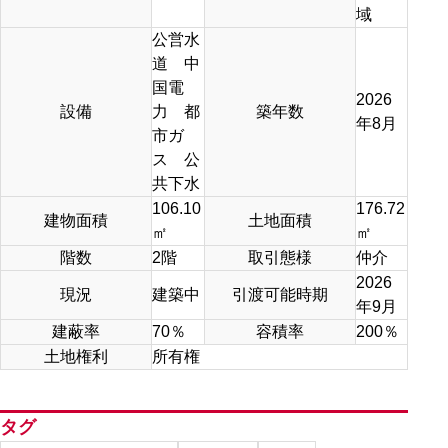
域
公営水
道 中
国電
2026
設備
力 都
築年数
年8月
市ガ
ス 公
共下水
106.10
176.72
建物面積
土地面積
㎡
㎡
階数
2階
取引態様
仲介
2026
現況
建築中
引渡可能時期
年9月
建蔽率
70％
容積率
200％
土地権利
所有権
タグ