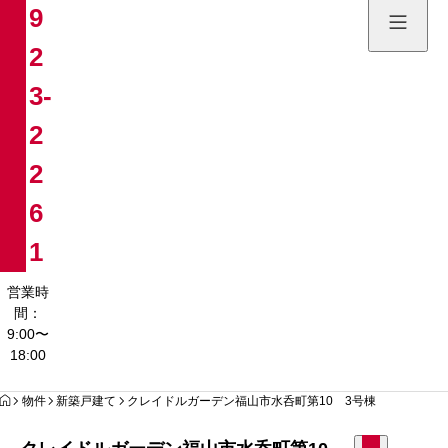
9
土地販売
2
084-923
3-
営業時間：9:00〜
2
2
6
1
営業時
間：
9:00〜
18:00
HOME
物件
新築戸建て
クレイドルガーデン福山市水呑町第10 3号棟