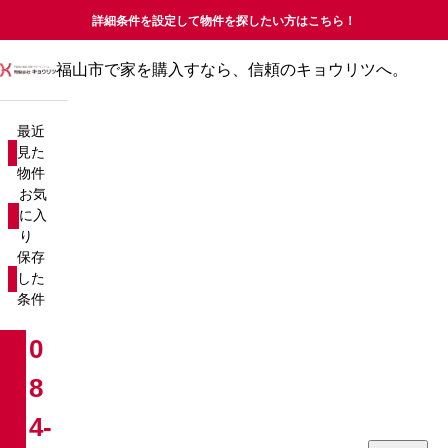
詳細条件を設定して物件を探したい方はこちら！
福山市で家を購入すなら、信頼のキョウリツへ。
最近見た物件
お気に入り
最近
保存した条件
見た
物件
物件を探す
お気
に入
り
新築戸建て
売却査定について
保存
した
中古戸建て
コラム
条件
新築マンション
お知らせ
0
8
中古マンション
会社概要
4-
分譲マンション
お問い合わせ