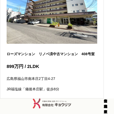
ローズマンション リノベ済中古マンション 408号室
899
万円
/ 2LDK
広島県福山市南本庄2丁目4-27
JR福塩線「備後本庄駅」徒歩8分
新
中
新
中
分
土
売
コ
お
会
築
古
築
古
譲
地
却
ラ
知
社
戸
戸
マ
マ
マ
販
査
ム
ら
概