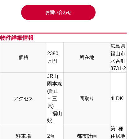
お問い合わせ
物件詳細情報
広島県
2380
福山市
価格
所在地
万円
水呑町
3731-2
JR山
陽本線
(岡山
アクセス
～三
間取り
4LDK
原)
「福山
駅」
第1種
駐車場
2台
都市計画
住居地